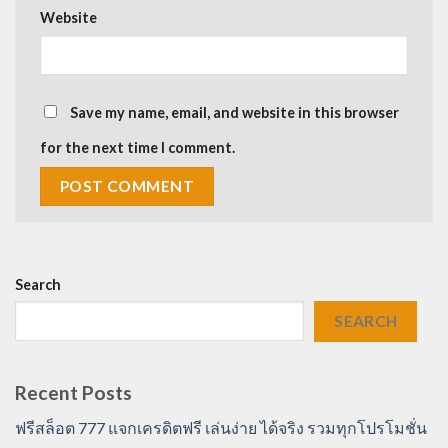
Website
Save my name, email, and website in this browser
for the next time I comment.
Search
SEARCH
Recent Posts
ฟรีสล็อต 777 แจกเครดิตฟรี เล่นง่าย ได้จริง รวมทุกโปรโมชั่น