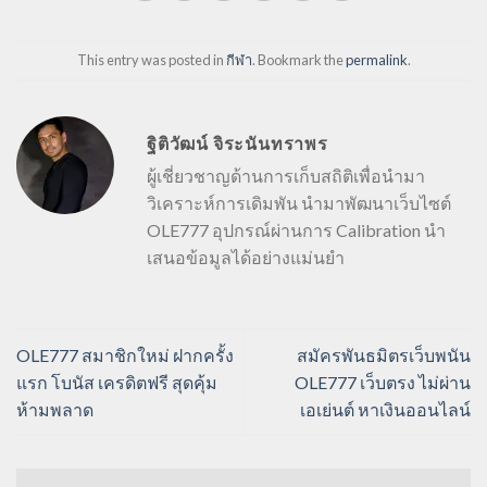
This entry was posted in
กีฬา
. Bookmark the
permalink
.
ฐิติวัฒน์ จิระนันทราพร
ผู้เชี่ยวชาญด้านการเก็บสถิติเพื่อนำมา
วิเคราะห์การเดิมพัน นำมาพัฒนาเว็บไซต์
OLE777 อุปกรณ์ผ่านการ Calibration นำ
เสนอข้อมูลได้อย่างแม่นยำ
OLE777 สมาชิกใหม่ ฝากครั้ง
สมัครพันธมิตรเว็บพนัน
แรก โบนัส เครดิตฟรี สุดคุ้ม
OLE777 เว็บตรง ไม่ผ่าน
ห้ามพลาด
เอเย่นต์ หาเงินออนไลน์