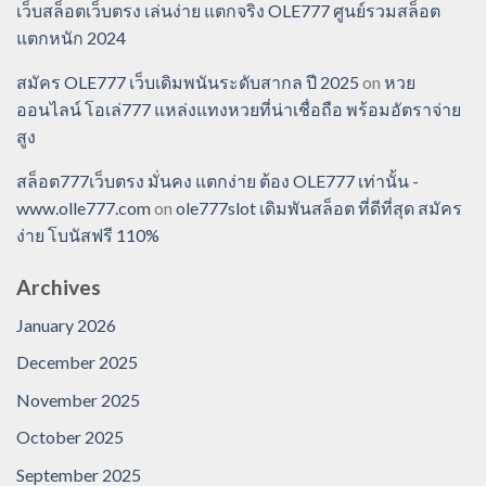
เว็บสล็อตเว็บตรง เล่นง่าย แตกจริง OLE777 ศูนย์รวมสล็อต
แตกหนัก 2024
สมัคร OLE777 เว็บเดิมพนันระดับสากล ปี 2025
on
หวย
ออนไลน์ โอเล่777 แหล่งแทงหวยที่น่าเชื่อถือ พร้อมอัตราจ่าย
สูง
สล็อต777เว็บตรง มั่นคง แตกง่าย ต้อง OLE777 เท่านั้น -
www.olle777.com
on
ole777slot เดิมพันสล็อต ที่ดีที่สุด สมัคร
ง่าย โบนัสฟรี 110%
Archives
January 2026
December 2025
November 2025
October 2025
September 2025