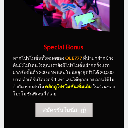
Special Bonus
หากโปรโมชั่นทั้งหมดของ
OLE777
ที่นำมาฝากข้าง
ต้นยังไม่โดนใจคุณ เรายังมีโปรโมชั่นฝากครั้งแรก
ฝากรับขั้นต่ำ 200 บาท และ โบนัสสูงสุดรับได้ 20,000
บาท ทำเทิร์นโอเวอร์ 1 เท่า เล่นได้ทุกอย่าง ถอนได้ไม่
จำกัด หากสนใจ
คลิกดูโปรโมชั่นเพิ่มเติม
ในส่วนของ
โปรโมชั่นพิเศษ ได้เลย
สมัครรับโบนัส