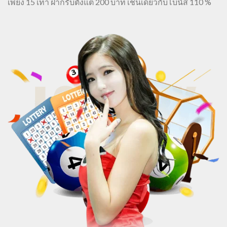
เพียง 15 เท่า ฝากรับตั้งแต่ 200 บาท เช่นเดียวกับโบนัส 110 %