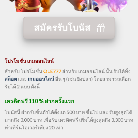
สมัครรับโบนัส
โปรโมชั่น เกมออนไลน์
สำหรับ โปรโมชั่น
OLE777
สำหรับ เกมออนไลน์ นั้น รับได้ทั้ง
สล็อต
และ
เกมออนไลน์
อื่น ๆ (เช่น ยิงปลา) โดยสามารถเลือก
รับได้ 2 แบบ ดังนี้
เครดิตฟรี 110 % ฝากครั้งแรก
โบนัสนี้ ฝากรับขั้นต่ำได้ตั้งแต่ 500 บาท ขึ้นไป และ รับสูงสุดได้
มากถึง 3,000 บาท เพื่อรับ เครดิตฟรี เพิ่มได้สูงสุดถึง 3,300 บาท
ทำเทิร์นโอเวอร์เพียง 20 เท่า