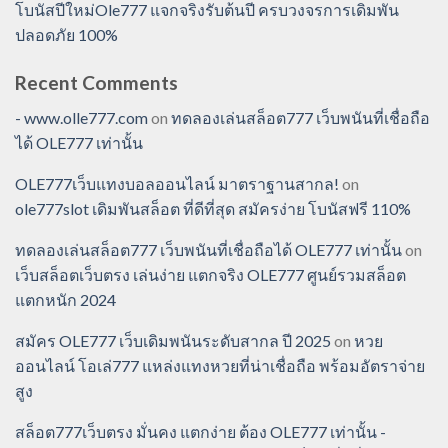
โบนัสปีใหม่Ole777 แจกจริงรับต้นปี ครบวงจรการเดิมพัน
ปลอดภัย 100%
Recent Comments
- www.olle777.com
on
ทดลองเล่นสล็อต777 เว็บพนันที่เชื่อถือ
ได้ OLE777 เท่านั้น
OLE777เว็บแทงบอลออนไลน์ มาตราฐานสากล!
on
ole777slot เดิมพันสล็อต ที่ดีที่สุด สมัครง่าย โบนัสฟรี 110%
ทดลองเล่นสล็อต777 เว็บพนันที่เชื่อถือได้ OLE777 เท่านั้น
on
เว็บสล็อตเว็บตรง เล่นง่าย แตกจริง OLE777 ศูนย์รวมสล็อต
แตกหนัก 2024
สมัคร OLE777 เว็บเดิมพนันระดับสากล ปี 2025
on
หวย
ออนไลน์ โอเล่777 แหล่งแทงหวยที่น่าเชื่อถือ พร้อมอัตราจ่าย
สูง
สล็อต777เว็บตรง มั่นคง แตกง่าย ต้อง OLE777 เท่านั้น -