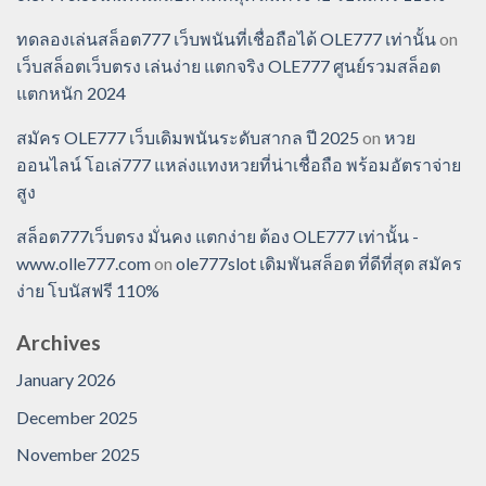
ทดลองเล่นสล็อต777 เว็บพนันที่เชื่อถือได้ OLE777 เท่านั้น
on
เว็บสล็อตเว็บตรง เล่นง่าย แตกจริง OLE777 ศูนย์รวมสล็อต
แตกหนัก 2024
สมัคร OLE777 เว็บเดิมพนันระดับสากล ปี 2025
on
หวย
ออนไลน์ โอเล่777 แหล่งแทงหวยที่น่าเชื่อถือ พร้อมอัตราจ่าย
สูง
สล็อต777เว็บตรง มั่นคง แตกง่าย ต้อง OLE777 เท่านั้น -
www.olle777.com
on
ole777slot เดิมพันสล็อต ที่ดีที่สุด สมัคร
ง่าย โบนัสฟรี 110%
Archives
January 2026
December 2025
November 2025