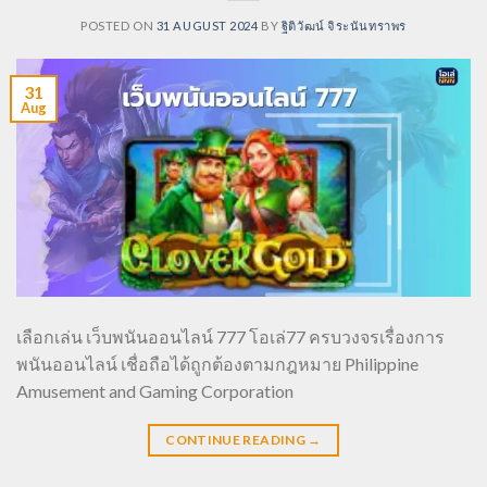
POSTED ON
31 AUGUST 2024
BY
ฐิติวัฒน์ จิระนันทราพร
31
Aug
เลือกเล่น เว็บพนันออนไลน์ 777 โอเล่77 ครบวงจรเรื่องการ
พนันออนไลน์ เชื่อถือได้ถูกต้องตามกฎหมาย Philippine
Amusement and Gaming Corporation
CONTINUE READING
→