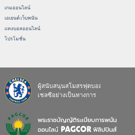
เกมออนไลน์
เอเยนต์ เว็บพนัน
แทงบอลออนไลน์
โปรโมชั่น