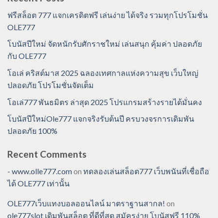
ฟรีสล็อต 777 แจกเครดิตฟรี เล่นง่าย ได้จริง รวมทุกโปรโมชั่น
OLE777
โบนัสปีใหม่ จัดหนักรับศักราชใหม่ เล่นสนุก คุ้มค่า ปลอดภัย
กับ OLE777
โอเล่ คริสต์มาส 2025 ฉลองเทศกาลแห่งความสุข เว็บใหญ่
ปลอดภัย โปรโมชั่นจัดเต็ม
โอเล่777 พันธมิตร ล่าสุด 2025 โปรแกรมสร้างรายได้มั่นคง
โบนัสปีใหม่Ole777 แจกจริงรับต้นปี ครบวงจรการเดิมพัน
ปลอดภัย 100%
Recent Comments
- www.olle777.com
on
ทดลองเล่นสล็อต777 เว็บพนันที่เชื่อถือ
ได้ OLE777 เท่านั้น
OLE777เว็บแทงบอลออนไลน์ มาตราฐานสากล!
on
ole777slot เดิมพันสล็อต ที่ดีที่สุด สมัครง่าย โบนัสฟรี 110%