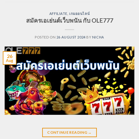
AFFILIATE
,
เกมออนไลน์
สมัครเอเย่นต์เว็บพนัน กับ OLE777
POSTED ON
26 AUGUST 2024
BY
NICHA
26
Aug
CONTINUE READING
→