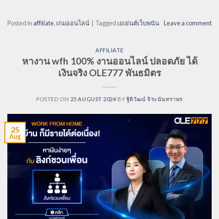
Posted in
affiliate
,
เกมออนไลน์
|
Tagged
เอเย่นต์เว็บพนัน
Leave a comment
AFFILIATE
หางาน wfh 100% งานออนไลน์ ปลอดภัย ได้
เงินจริง OLE777 พันธมิตร
POSTED ON
25 AUGUST 2024
BY
ฐิติวัฒน์ จิระนันทราพร
25
Aug