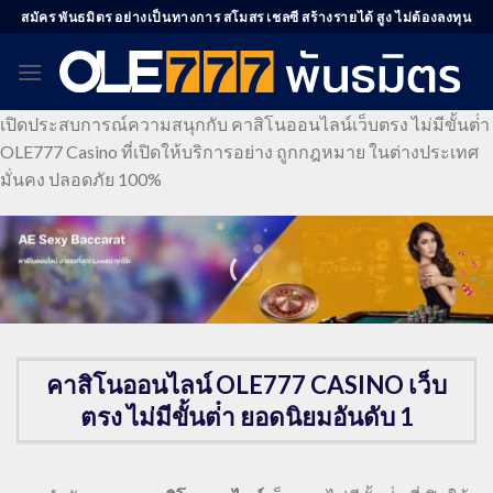
Skip
สมัคร พันธมิตร อย่างเป็นทางการ สโมสร เชลซี สร้างรายได้ สูง ไม่ต้องลงทุน
to
content
เปิดประสบการณ์ความสนุกกับ คาสิโนออนไลน์เว็บตรง ไม่มีขั้นต่ํา
OLE777 Casino ที่เปิดให้บริการอย่าง ถูกกฎหมาย ในต่างประเทศ
มั่นคง ปลอดภัย 100%
คาสิโนออนไลน์ OLE777 CASINO เว็บ
ตรง ไม่มีขั้นต่ํา ยอดนิยมอันดับ 1