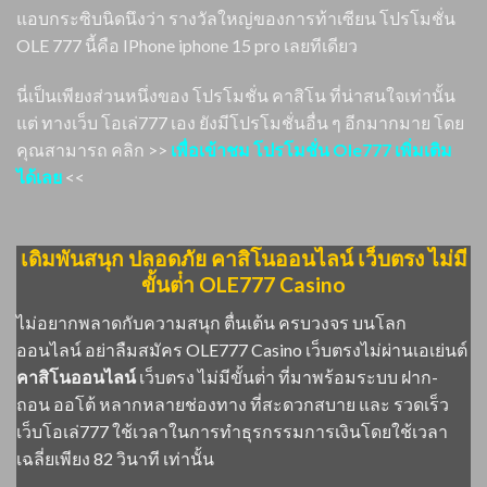
แอบกระซิบนิดนึงว่า รางวัลใหญ่ของการท้าเซียน โปรโมชั่น
OLE 777 นี้คือ IPhone iphone 15 pro เลยทีเดียว
นี่เป็นเพียงส่วนหนึ่งของ โปรโมชั่น คาสิโน ที่น่าสนใจเท่านั้น
แต่ ทางเว็บ โอเล่777 เอง ยังมีโปรโมชั่นอื่น ๆ อีกมากมาย โดย
คุณสามารถ คลิก >>
เพื่อเข้าชม โปรโมชั่น Ole777 เพิ่มเติม
ได้เลย
<<
เดิมพันสนุก ปลอดภัย คาสิโนออนไลน์ เว็บตรง ไม่มี
ขั้นต่ํา
OLE777 Casino
ไม่อยากพลาดกับความสนุก ตื่นเต้น ครบวงจร บนโลก
ออนไลน์ อย่าลืมสมัคร OLE777 Casino เว็บตรงไม่ผ่านเอเย่นต์
คาสิโนออนไลน์
เว็บตรง ไม่มีขั้นต่ํา ที่มาพร้อมระบบ ฝาก-
ถอน ออโต้ หลากหลายช่องทาง ที่สะดวกสบาย และ รวดเร็ว
เว็บโอเล่777 ใช้เวลาในการทำธุรกรรมการเงินโดยใช้เวลา
เฉลี่ยเพียง 82 วินาที เท่านั้น