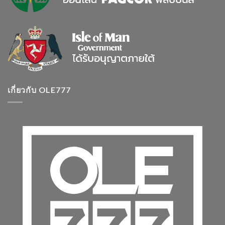
เกี่ยวกับ OLE777