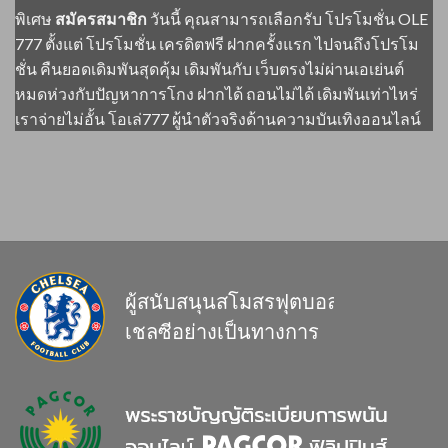
พิเศษ
สมัครสมาชิก
วันนี้ คุณสามารถเลือกรับ โปรโมชั่น OLE
777 ตั้งแต่ โปรโมชั่น เครดิตฟรี ฝากครั้งแรก ไปจนถึงโปรโม
ชั่น คืนยอดเดิมพันสุดคุ้ม เดิมพันกับ เว็บตรงไม่ผ่านเอเย่นต์
หมดห่วงกับปัญหาการโกง ฝากได้ ถอนไม่ได้ เดิมพันเท่าไหร่
เราจ่ายไม่อั้น โอเล่777 ผู้นำตัวจริงด้านความบันเทิงออนไลน์