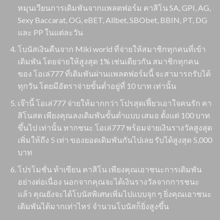
หมุนเวียนการเดิมพันจากแพลตฟอร์ม คาสิโน SA, GPI, AG,
Sexy Baccarat, OG, eBET, Allbet, SBObet, BBIN, PT, DG
และ PP ในแต่ละวัน
โบนัสเงินคืนจาก Miki world ที่จ่ายให้สมาชิกทุกคนที่เข้า
เดิมพัน โดยจ่ายให้สูงสุด 1% เช่นเดียวกัน สมาชิกทุกคน
ของ โอเล่777 ที่เดิมพันผ่านแพลตฟอร์มนี้ จะสามารถรับได้
ทุกวัน โดยมีอัตราจ่ายขั้นต่ำอยู่ที่ 10 บาท เท่านั้น
เจ๊านี้ โอเล่777 จ่ายให้มากกว่า โปรสุดเฟี้ยวเอาใจคนรัก คา
สิโนสด เพียงคุณลงเดิมพันขั้นต่ำแบบ เสมอ ตั้งแต่ 100 บาท
ขึ้นไป เท่านั้น หากชนะ โอเล่777 พร้อมจ่ายเงินรางวัลสูงสุด
เพิ่มให้ถึง 5 เท่า ของยอดเดิมพันกันไปเลย รับได้สูงสุด 5,000
บาท
โปรโมชั่น ท้าเซียน คาสิโน เพียงคุณเอาชนะการเดิมพัน
อย่างต่อเนื่อง นอกจากคุณจะได้เงินรางวัลจากการชนะ
แล้ว คุณยังจะได้โบนัสพิเศษเพิ่มไปแบบจุก ๆ ยิ่งคุณเอาชนะ
เดิมพันได้มากเท่าไหร่ จำนวนโบนัสก็ยิ่งสูงขึ้น