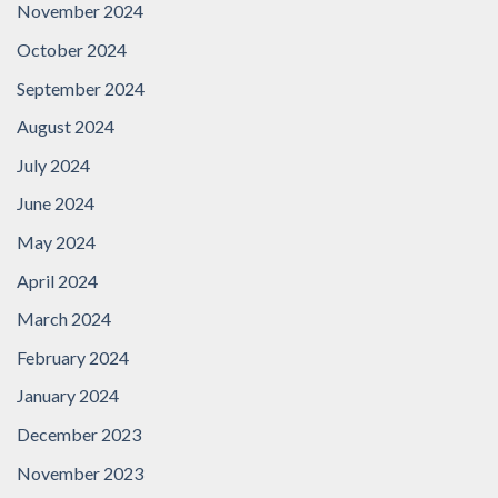
November 2024
October 2024
September 2024
August 2024
July 2024
June 2024
May 2024
April 2024
March 2024
February 2024
January 2024
December 2023
November 2023