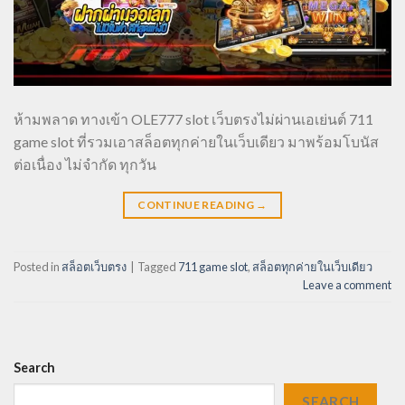
ห้ามพลาด ทางเข้า OLE777 slot เว็บตรงไม่ผ่านเอเย่นต์ 711
game slot ที่รวมเอาสล็อตทุกค่ายในเว็บเดียว มาพร้อมโบนัส
ต่อเนื่อง ไม่จำกัด ทุกวัน
CONTINUE READING
→
Posted in
สล็อตเว็บตรง
|
Tagged
711 game slot
,
สล็อตทุกค่ายในเว็บเดียว
Leave a comment
Search
SEARCH