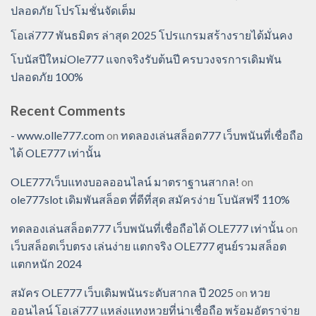
ปลอดภัย โปรโมชั่นจัดเต็ม
โอเล่777 พันธมิตร ล่าสุด 2025 โปรแกรมสร้างรายได้มั่นคง
โบนัสปีใหม่Ole777 แจกจริงรับต้นปี ครบวงจรการเดิมพัน
ปลอดภัย 100%
Recent Comments
- www.olle777.com
on
ทดลองเล่นสล็อต777 เว็บพนันที่เชื่อถือ
ได้ OLE777 เท่านั้น
OLE777เว็บแทงบอลออนไลน์ มาตราฐานสากล!
on
ole777slot เดิมพันสล็อต ที่ดีที่สุด สมัครง่าย โบนัสฟรี 110%
ทดลองเล่นสล็อต777 เว็บพนันที่เชื่อถือได้ OLE777 เท่านั้น
on
เว็บสล็อตเว็บตรง เล่นง่าย แตกจริง OLE777 ศูนย์รวมสล็อต
แตกหนัก 2024
สมัคร OLE777 เว็บเดิมพนันระดับสากล ปี 2025
on
หวย
ออนไลน์ โอเล่777 แหล่งแทงหวยที่น่าเชื่อถือ พร้อมอัตราจ่าย