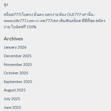
สูง
สล็อต777เว็บตรง มั่นคง แตกง่าย ต้อง OLE777 เท่านั้น -
www.olle777.com
on
ole777slot เดิมพันสล็อต ที่ดีที่สุด สมัคร
ง่าย โบนัสฟรี 110%
Archives
January 2026
December 2025
November 2025
October 2025
September 2025
August 2025
July 2025
June 2025