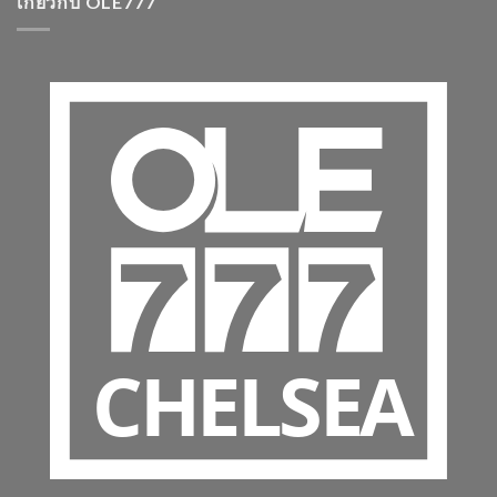
เกี่ยวกับ OLE777