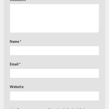
Name
*
Email
*
Website