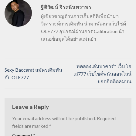
ฐิติวัฒน์ จิระนันทราพร
ผู้เชี่ยวชาญด้านการเก็บสถิติเพื่อนำมา
วิเคราะห์การเดิมพัน นำมาพัฒนาเว็บไซต์
OLE777 อุปกรณ์ผ่านการ Calibration นำ
เสนอข้อมูลได้อย่างแม่นยำ
ทดลองเล่นบาคาร่า เว็บ โอ
Sexy Baccarat สมัครเดิมพัน
เล่777 เว็บไซต์พนันออนไลน์
กับ OLE777
ยอดฮิตติดลมบน
Leave a Reply
Your email address will not be published.
Required
fields are marked
*
Comment
*