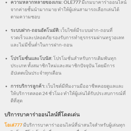
ความหลากหลายของเกม
:
OLE777
มีเกมบาคาร่าออนไลน์
จากค่ายชั้นนำมากมาย ทำให้ผู้เล่นสามารถเลือกเล่นได้
ตามความชอบ
ระบบฝาก-ถอนอัตโนมัติ
: เว็บไซต์มีระบบฝาก-ถอนที่
รวดเร็วและปลอดภัย รองรับการทำธุรกรรมผ่านทรูวอเลท
และไม่มีขั้นต่ำในการฝาก-ถอน
โปรโมชั่นและโบนัส
: โปรโมชั่นสำหรับการเดิมพันทุก
ประเภท ทั้งสมาชิกใหม่และสมาชิกปัจจุบัน โดยมีการ
อัปเดตเป็นประจำทุกเดือน
การบริการลูกค้า
: เว็บไซต์มีทีมงานมืออาชีพคอยดูแลและ
ให้บริการตลอด 24 ชั่วโมง ทำให้ผู้เล่นได้รับประสบการณ์ที่
ดีที่สุด
บริการบาคาร่าออนไลน์ที่โดดเด่น
โอเล่777
มีบริการบาคาร่าออนไลน์ที่น่าสนใจสำหรับผู้เล่นทุก