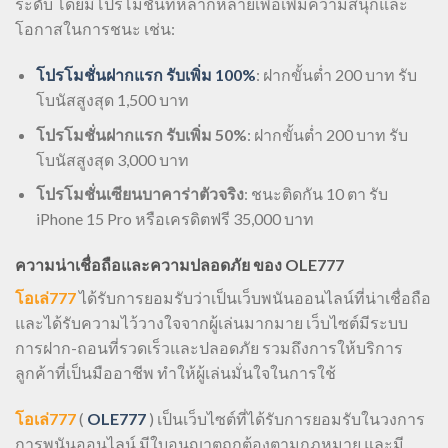
ระดับ โดยมีโปรโมชั่นที่หลากหลายเพื่อเพิ่มความสนุกและ
โอกาสในการชนะ เช่น:
โปรโมชั่นฝากแรก รับเพิ่ม 100%
: ฝากขั้นต่ำ 200 บาท รับ
โบนัสสูงสุด 1,500 บาท
โปรโมชั่นฝากแรก รับเพิ่ม 50%
: ฝากขั้นต่ำ 200 บาท รับ
โบนัสสูงสุด 3,000 บาท
โปรโมชั่นเซียนบาคาร่าตัวจริง
: ชนะติดกัน 10 ตา รับ
iPhone 15 Pro หรือเครดิตฟรี 35,000 บาท
ความน่าเชื่อถือและความปลอดภัย ของ OLE777
โอเล่777
ได้รับการยอมรับว่าเป็นเว็บพนันออนไลน์ที่น่าเชื่อถือ
และได้รับความไว้วางใจจากผู้เล่นมากมาย เว็บไซต์มีระบบ
การฝาก-ถอนที่รวดเร็วและปลอดภัย รวมถึงการให้บริการ
ลูกค้าที่เป็นมืออาชีพ ทำให้ผู้เล่นมั่นใจในการใช้
โอเล่777
(
OLE777
) เป็นเว็บไซต์ที่ได้รับการยอมรับในวงการ
การพนันออนไลน์ มีใบอนุญาตถูกต้องตามกฎหมาย และมี