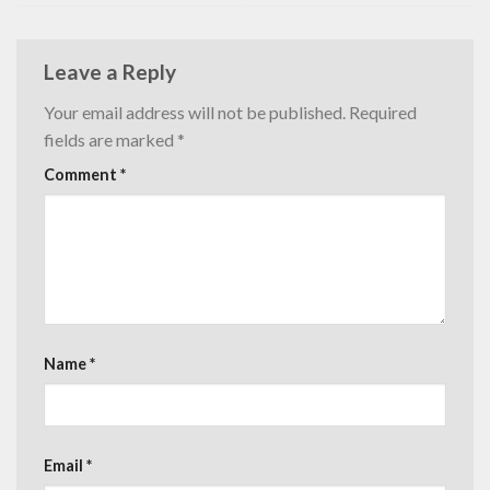
Leave a Reply
Your email address will not be published.
Required
fields are marked
*
Comment
*
Name
*
Email
*