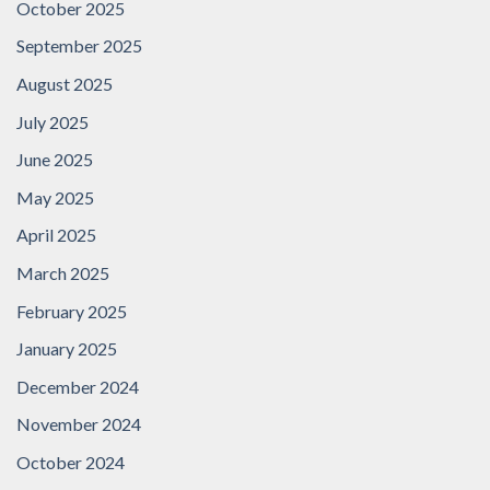
October 2025
September 2025
August 2025
July 2025
June 2025
May 2025
April 2025
March 2025
February 2025
January 2025
December 2024
November 2024
October 2024