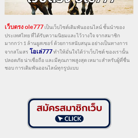
เว็บตรง ole777
เป็นเว็บไซต์เดิมพันออนไลน์ ชั้นนำของ
ประเทศไทย ที่ได้รับความนิยมและไว้วางใจ จากสมาชิก
มากกว่า 1 ล้านยูสเซอร์ ด้วยการสนับสนุน อย่างเป็นทางการ
โอเล่777
จากสโมสร
ทำให้มั่นใจได้ว่าเว็บไซต์ ของเรานั้น
ปลอดภัย น่าเชื่อถือ และมีคุณภาพสูงสุด เหมาะสำหรับผู้ที่ชื่น
ชอบ การเดิมพันออนไลน์ทุกรูปแบบ