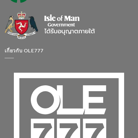
เกี่ยวกับ OLE777