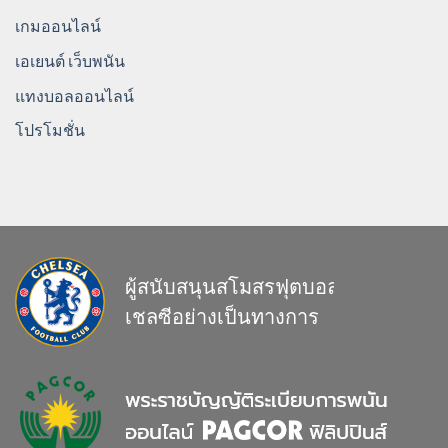
เกมออนไลน์
เอเยนต์ เว็บพนัน
แทงบอลออนไลน์
โปรโมชั่น