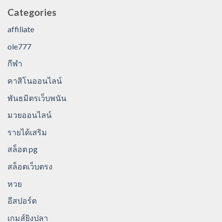
Categories
affiliate
ole777
กีฬา
คาสิโนออนไลน์
พันธมิตรเว็บพนัน
มวยออนไลน์
รายได้เสริม
สล็อต pg
สล็อตเว็บตรง
หวย
อีสปอร์ต
เกมส์ยิงปลา