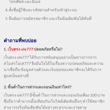
โทรศัพท์ และอีเมล
ตั้งชื่อผู้ใช้และรหัสผ่านสำหรับเข้าสู่ระบบ
ยืนยันการสมัครสมาชิก และเริ่มต้นเดิมพันได้ทันที
คำถามที่พบบ่อย
1.
เว็บตรง ole777
ปลอดภัยหรือไม่?
เว็บตรง ole777 ได้รับการสนับสนุนอย่างเป็นทางการจาก
สโมสรโอเล่777 จึงมั่นใจได้ในเรื่องความปลอดภัยและความ
น่าเชื่อถือ ข้อมูลส่วนตัวและเงินทุนของสมาชิกจะได้รับการ
ดูแลเป็นอย่างดี
2. ขั้นต่ำในการฝากและถอนเงินเท่าไหร่?
เว็บตรง ole777 มีขั้นต่ำในการฝากและถอนเงินเพียง 100 บาท
ซึ่งถือว่าต่ำมากเมื่อเทียบกับเว็บไซต์เดิมพันอื่นๆ ทำให้สมาชิก
สามารถเริ่มต้นเดิมพันได้อย่างสะดวกและง่ายดาย