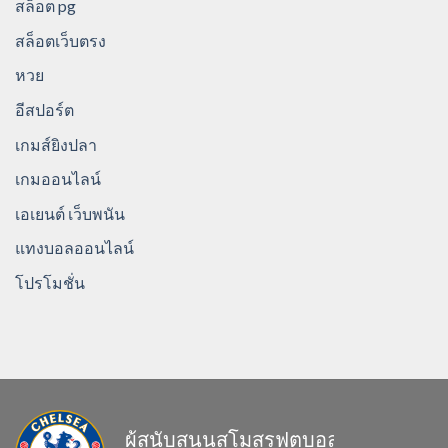
สล็อต pg
สล็อตเว็บตรง
หวย
อีสปอร์ต
เกมส์ยิงปลา
เกมออนไลน์
เอเยนต์ เว็บพนัน
แทงบอลออนไลน์
โปรโมชั่น