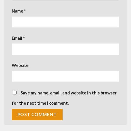
Name
*
Email
*
Website
Save my name, email, and website in this browser
for the next time I comment.