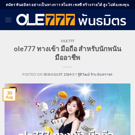
Skip
สมัคร พันธมิตร อย่างเป็นทางการ สโมสร เชลซี สร้างรายได้ สูง ไม่ต้องลงทุน
to
content
OLE777
ole777 ทางเข้า มือถือ สำหรับนักพนัน
มืออาชีพ
POSTED ON
30 AUGUST 2024
BY
ฐิติวัฒน์ จิระนันทราพร
30
Aug