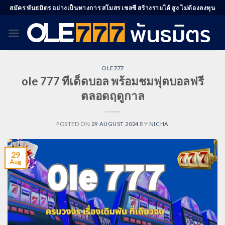
Skip
สมัคร พันธมิตร อย่างเป็นทางการ สโมสร เชลซี สร้างรายได้ สูง ไม่ต้องลงทุน
to
content
OLE777
ole 777 ทีเด็ดบอล พร้อมชมฟุตบอลฟรี
ตลอดฤดูกาล
POSTED ON
29 AUGUST 2024
BY
NICHA
29
Aug