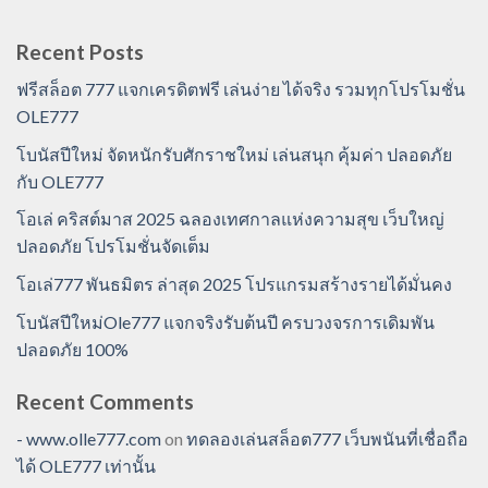
Recent Posts
ฟรีสล็อต 777 แจกเครดิตฟรี เล่นง่าย ได้จริง รวมทุกโปรโมชั่น
OLE777
โบนัสปีใหม่ จัดหนักรับศักราชใหม่ เล่นสนุก คุ้มค่า ปลอดภัย
กับ OLE777
โอเล่ คริสต์มาส 2025 ฉลองเทศกาลแห่งความสุข เว็บใหญ่
ปลอดภัย โปรโมชั่นจัดเต็ม
โอเล่777 พันธมิตร ล่าสุด 2025 โปรแกรมสร้างรายได้มั่นคง
โบนัสปีใหม่Ole777 แจกจริงรับต้นปี ครบวงจรการเดิมพัน
ปลอดภัย 100%
Recent Comments
- www.olle777.com
on
ทดลองเล่นสล็อต777 เว็บพนันที่เชื่อถือ
ได้ OLE777 เท่านั้น