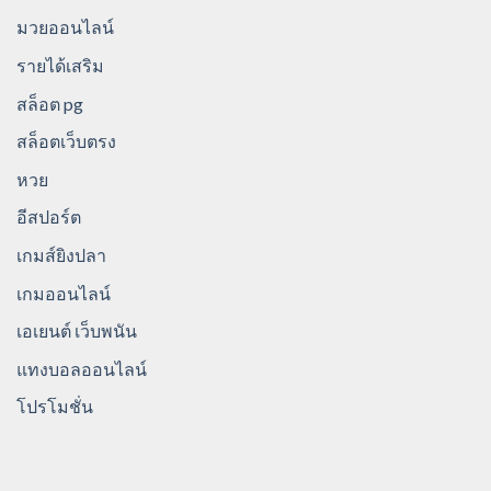
มวยออนไลน์
รายได้เสริม
สล็อต pg
สล็อตเว็บตรง
หวย
อีสปอร์ต
เกมส์ยิงปลา
เกมออนไลน์
เอเยนต์ เว็บพนัน
แทงบอลออนไลน์
โปรโมชั่น