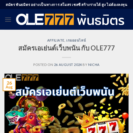
Skip
สมัคร พันธมิตร อย่างเป็นทางการ สโมสร เชลซี สร้างรายได้ สูง ไม่ต้องลงทุน
to
content
AFFILIATE
,
เกมออนไลน์
สมัครเอเย่นต์เว็บพนัน กับ OLE777
POSTED ON
26 AUGUST 2024
BY
NICHA
26
Aug