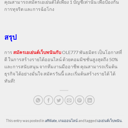
คุณสามารถสมัครเอเย่นต์ได้เพียง 1 บัญชีเท่านั้น เพื่อป้องกัน
การทุจริต และการฉ้อโกง
สรุป
การ
สมัครเอเย่นต์เว็บพนัน
กับ
OLE777 พันธมิตร เป็นโอกาสที่
ดี ในการสร้างรายได้ออนไลน์ ด้วยคอมมิชชั่นสูงสุดถึง 50%
และการสนับสนุน จากทีมงานมืออาชีพ คุณสามารถเริ่มต้น
ธุรกิจ ได้อย่างมั่นใจ สมัครวันนี้ และเริ่มต้นสร้างรายได้ ได้
ทันที!
This entry was posted in
affiliate
,
เกมออนไลน์
and tagged
เอเย่นต์เว็บพนัน
.