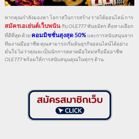
หากคุณกำลังมองหา โอกาสในการสร้าง รายได้ออนไลน์ การ
สมัครเอเย่นต์เว็บพนัน
กับ OLE777 พันธมิตร คือทางเลือก
คอมมิชชั่นสุงสุด 50%
ที่ดีที่สุด ด้วย
และการสนับสนุนจาก
ทีมงานมืออาชีพ คุณสามารถเริ่มต้นธุรกิจออนไลน์ได้อย่าง
มั่นใจ ไม่ว่าคุณจะเป็นนักการตลาดมือใหม่หรือมืออาชีพ
OLE777 พร้อมให้การสนับสนุนคุณในทุกๆ ด้าน