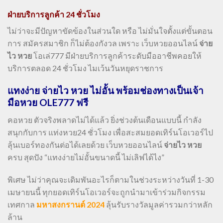
ฝ่ายบริการลูกค้า 24 ชั่วโมง
ไม่ว่าจะมีปัญหาขัดข้องในส่วนใด หรือ ไม่มั่นใจตั้งแต่ขั้นตอน
การ สมัครสมาชิก ก็ไม่ต้องกังวล เพราะ
เว็บหวยออนไลน์
จ่าย
ไว หวย
โอเล่777 มีฝ่ายบริการลูกค้าระดับมืออาชีพคอยให้
บริการตลอด 24 ชั่วโมง ไมเว้นวันหยุดราชการ
แทงง่าย จ่ายไว หวย ไม่อั้น พร้อมช่องทางเป็นเจ้า
มือหวย OLE777 ฟรี
คอหวย ตัวจริงพลาดไม่ได้แล้ว ยิ่งช่วงต้นเดือนแบบนี้ กำลัง
สนุกกับการ แท่งหวย24 ชั่วโมง เพื่อสะสมยอดเทิร์นโอเวอร์ไป
ลุ้นเบอร์ทองกันต่อได้เลยด้วย
เว็บหวยออนไลน์
จ่ายไว หวย
ครบ สุดปัง “แทงง่ายไม่อั้นขนาดนี้ ไม่เลิฟได้ไง”
พิเศษ ไม่ว่าคุณจะเดิมพันอะไรก็ตามในช่วงระหว่างวันที่ 1-30
เมษายนนี้ ทุกยอดเทิร์นโอเวอร์จะถูกนำมาเข้าร่วมกิจกรรม
เทศกาล
มหาสงกรานต์ 2024
ลุ้นรับรางวัลมูลค่ารวมกว่าหลัก
ล้าน