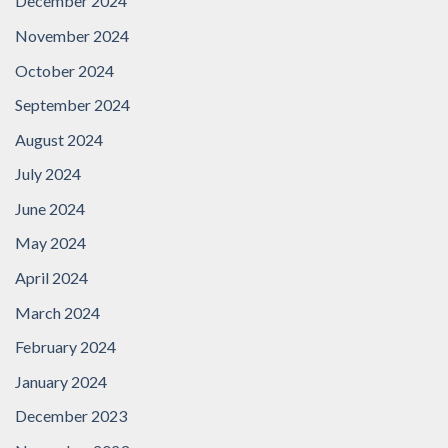
December 2024
November 2024
October 2024
September 2024
August 2024
July 2024
June 2024
May 2024
April 2024
March 2024
February 2024
January 2024
December 2023