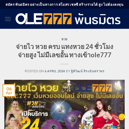
Skip
สมัคร พันธมิตร อย่างเป็นทางการ สโมสร เชลซี สร้างรายได้ สูง ไม่ต้องลงทุน
to
content
หวย
จ่ายไว หวย ครบ แทงหวย 24 ชั่วโมง
จ่ายสูง ไม่มีเลขอั้น ทางเข้าole777
POSTED ON
6 APRIL 2024
BY
ฐิติวัฒน์ จิระนันทราพร
06
Apr