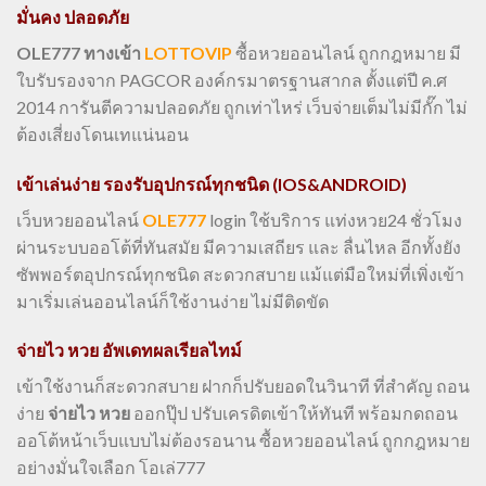
มั่นคง ปลอดภัย
OLE777 ทางเข้า
LOTTOVIP
ซื้อหวยออนไลน์ ถูกกฎหมาย มี
ใบรับรองจาก PAGCOR องค์กรมาตรฐานสากล ตั้งแต่ปี ค.ศ
2014 การันตีความปลอดภัย ถูกเท่าไหร่ เว็บจ่ายเต็มไม่มีกั๊ก ไม่
ต้องเสี่ยงโดนเทแน่นอน
เข้าเล่นง่าย รองรับอุปกรณ์ทุกชนิด (IOS&ANDROID)
เว็บหวยออนไลน์
OLE777
login ใช้
บริการ แท่งหวย24 ชั่วโมง
ผ่านระบบออโต้ที่ทันสมัย มีความเสถียร และ ลื่นไหล อีกทั้งยัง
ซัพพอร์ตอุปกรณ์ทุกชนิด สะดวกสบาย แม้แต่มือใหม่ที่เพิ่งเข้า
มาเริ่มเล่นออนไลน์ก็ใช้งานง่าย ไม่มีติดขัด
จ่ายไว หวย อัพเดทผลเรียลไทม์
เข้าใช้งานก็สะดวกสบาย ฝากก็ปรับยอดในวินาที ที่สำคัญ ถอน
ง่าย
จ่ายไว หวย
ออกปุ๊ป ปรับเครดิตเข้าให้ทันที พร้อมกดถอน
ออโต้หน้าเว็บแบบไม่ต้องรอนาน
ซื้อหวยออนไลน์ ถูกกฎหมาย
อย่างมั่นใจเลือก โอเล่777