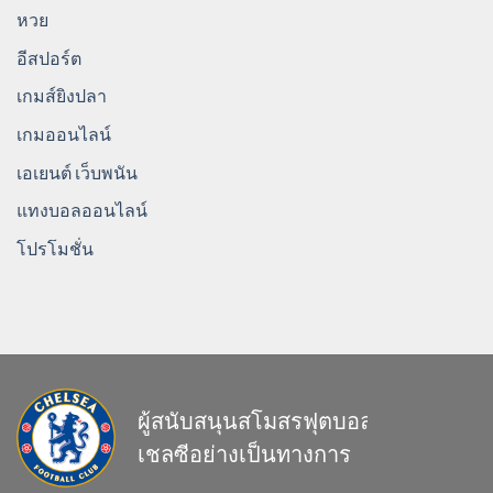
หวย
อีสปอร์ต
เกมส์ยิงปลา
เกมออนไลน์
เอเยนต์ เว็บพนัน
แทงบอลออนไลน์
โปรโมชั่น