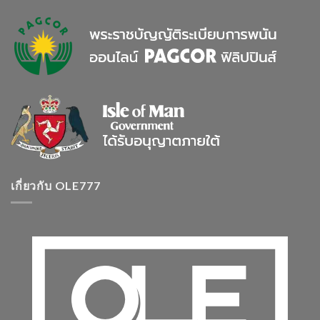
เกี่ยวกับ OLE777