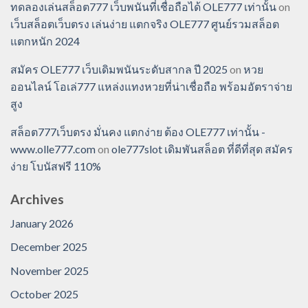
ทดลองเล่นสล็อต777 เว็บพนันที่เชื่อถือได้ OLE777 เท่านั้น
on
เว็บสล็อตเว็บตรง เล่นง่าย แตกจริง OLE777 ศูนย์รวมสล็อต
แตกหนัก 2024
สมัคร OLE777 เว็บเดิมพนันระดับสากล ปี 2025
on
หวย
ออนไลน์ โอเล่777 แหล่งแทงหวยที่น่าเชื่อถือ พร้อมอัตราจ่าย
สูง
สล็อต777เว็บตรง มั่นคง แตกง่าย ต้อง OLE777 เท่านั้น -
www.olle777.com
on
ole777slot เดิมพันสล็อต ที่ดีที่สุด สมัคร
ง่าย โบนัสฟรี 110%
Archives
January 2026
December 2025
November 2025
October 2025