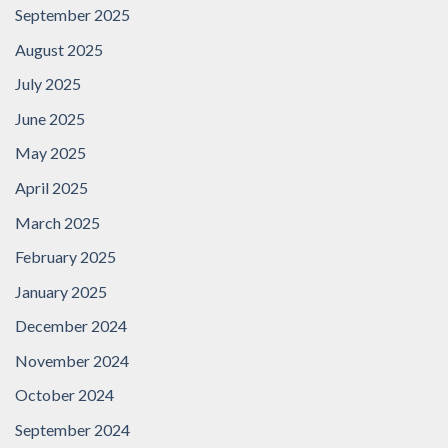
September 2025
August 2025
July 2025
June 2025
May 2025
April 2025
March 2025
February 2025
January 2025
December 2024
November 2024
October 2024
September 2024