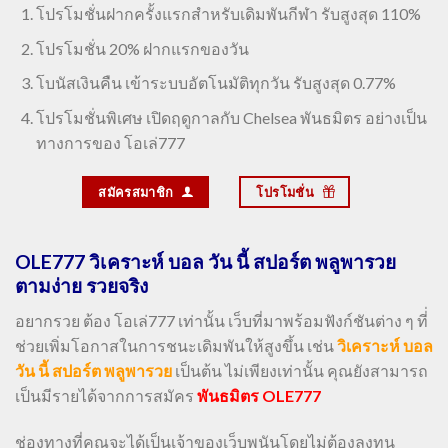
โปรโมชั่นฝากครั้งแรกสำหรับเดิมพันกีฬา รับสูงสุด 110%
โปรโมชั่น 20% ฝากแรกของวัน
โบนัสเงินคืน เข้าระบบอัตโนมัติทุกวัน รับสูงสุด 0.77%
โปรโมชั่นพิเศษ เปิดฤดูกาลกับ Chelsea พันธมิตร อย่างเป็น
ทางการของ โอเล่777
สมัครสมาชิก
โปรโมชั่น
OLE777
วิเคราะห์ บอล วัน นี้ สปอร์ต พลูพารวย
ตามง่าย รวยจริง
อยากรวย ต้อง โอเล่777 เท่านั้น เว็บที่มาพร้อมฟังก์ชันต่าง ๆ ที่่
ช่วยเพิ่มโอกาสในการชนะเดิมพันให้สูงขึ้น เช่น
วิเคราะห์ บอล
วัน นี้ สปอร์ต พลูพารวย
เป็นต้น ไม่เพียงเท่านั้น คุณยังสามารถ
เป็นมีรายได้จากการสมัคร
พันธมิตร OLE777
ช่องทางที่คุณจะได้เป็นเจ้าของเว็บพนันโดยไม่ต้องลงทุน