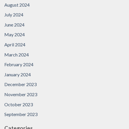
August 2024
July 2024
June 2024
May 2024
April 2024
March 2024
February 2024
January 2024
December 2023
November 2023
October 2023
September 2023
Categories