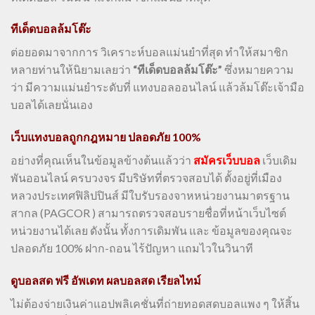
ทีเด็ดบอลล้มโต๊ะ
ต่อยอดมาจากการ วิเคราะห์บอลแม่นยำที่สุด ทำให้สมาชิก
หลายท่านให้นิยามเลยว่า
“ทีเด็ดบอลล้มโต๊ะ”
ซึ่งหมายความ
ว่า มีความแม่นยำระดับที่ แทงบอลออนไลน์ แล้วล้มโต๊ะเจ้ามือ
บอลได้เลยนั่นเอง
เว็บแทงบอลถูกกฎหมาย ปลอดภัย 100%
อย่างที่คุณเห็นในข้อมูลข้างต้นแล้วว่า
สมัครเว็บบอล
เว็บเดิม
พันออนไลน์ ครบวงจร มีบริษัทที่ตรวจสอบได้ ตั้งอยู่ที่เมือง
หลวงประเทศฟิลิปปินส์ มีใบรับรองจาหหน่วยงานมาตรฐาน
สากล (PAGCOR ) สามารถตรวจสอบรายชื่อที่หน้าเว็บไซต์
หน่วยงานได้เลย ดังนั้น ทั้งการเดิมพัน และ ข้อมูลของคุณจะ
ปลอดภัย 100% ฝาก-ถอน ไร้ปัญหา แถมไวในวินาที
ดูบอลสด
ฟรี อัพเดท
ผลบอลสด
เรียลไทม์
ไม่ต้องจ่ายเงินค่าแอปพลิเคชั่นที่ถ่ายทอดสดบอลแพง ๆ ให้สิ้น