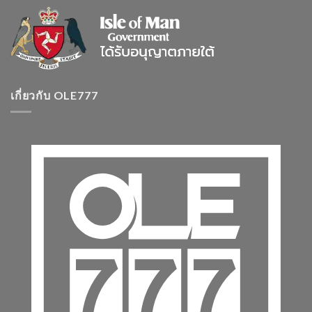
เกี่ยวกับ OLE777