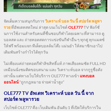
จัดเต็มความสนุกกับการ
วิเคราะห์ บอล วัน นี้ สปอร์ต พลูพา
รวย
ที่อัพเดทสดใหม่ ล่าสุด บนเว็บไซต์
OLE777
TV ฟังก์ชั่
นการใช้งานสำหรับคนที่ชื่นชอบกีฬาโดยเฉพาะที่สามารถ ดู
บอลสด และ ถ่ายทอดสดการแข่งขันกีฬาอื่น ๆ ทุกคู่ ทุกแมตซ์
ให้ฟรี พร้อมแจก ทีเด็ดบอลล้มโต๊ะ แม่นยำ ให้สมาชิกเอาไป
เดิมพันสร้างกำไรได้ทุกวัน
ไม่เพียงแค่ถ่ายทอดกีฬาลิขสิทธิ์แท้ ภาพเสียงคมชัด FULL HD
เหมือนนั่งชมติดขอบสนาม และ วิเคราะห์บอล จากกูรูชื่อดัง
เท่านั้น แต่ทางเว็บให้บริการ OLE777 ทางเข้า
แทงบอล
ออนไลน์
“ถูกกฎหมาย จ่ายค่าน้ำสูง”
OLE777 TV อัพเดท วิเคราะห์ บอล วัน นี้ จาก
สปอร์ต พลูพารวย
เว็บไซต์ OLE777 คือ เว็บเดิมพัน อันดับ 1 ที่เปิดให้บริการใน