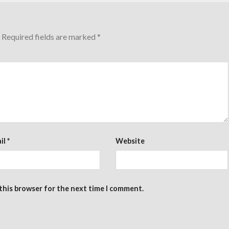
Required fields are marked
*
il
*
Website
 this browser for the next time I comment.