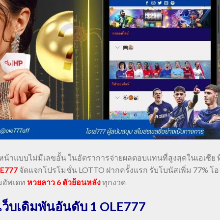
วงหน้าแบบไม่มีเลขอั้น ในอัตราการจ่ายผลตอบแทนที่สูงสุดในเอเชีย ที
E777
จัดแจกโปรโมชั่น LOTTO ฝากครั้งแรก รับโบนัสเพิ่ม 77% โอ
อมอัพเดท
หวยลาว 6 ตัวย้อนหลัง
ทุกงวด
้ เว็บเดิมพันอันดับ 1 OLE777