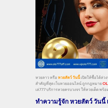
หวยลาว หรือ
หวยสัตว์ วันนี้
เปิดให้ซื้อได้ล่
สำคัญที่สุด เว็บหวยออนไลน์ ถูกกฎหมาย
OL
เล่777 บริการหวยครบวงจร ให้หวยเด็ด พร้
ทำความรู้จัก หวยสัตว์ วันนี