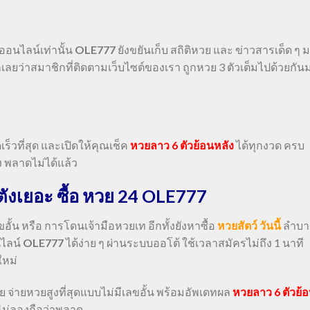
ออนไลน์เท่านั้น
OLE777
ยังขยันเก็บ สถิติหวย และ ข่าวสารเด็ด ๆ 
ลยว่าสมาชิกที่ติดตามเว็บไซต์ของเรา ถูกหวย 3 ตัวเต็มไปด้วยกัน
เร็วที่สุด และเปิดให้คุณเช็ค
หวยลาว 6 ตัวย้อนหลัง
ได้ทุกงวด ครบ
ิง พลาดไม่ได้แล้ว
ได้ตังเยอะ ซื้อ หวย 24 OLE777
ขอั้น หรือ การโดนเจ้ามือหวยเท อีกทั้งยังหาซื้อ
หวยสัตว์ วันนี้
ลำบา
นไลน์
OLE777
ได้ง่าย ๆ ผ่านระบบออโต้ ใช้เวลาสมัครไม่ถึง 1 นาที
ใหม่
ย จ่ายหวยสูงที่สุดแบบไม่มีเลขอั้น พร้อมอัพเดทผล
หวยลาว 6 ตัวย้
ังไม่ลองถือว่าพลาด