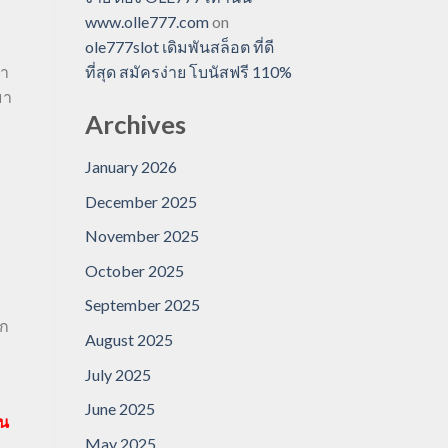
www.olle777.com
on
ole777slot เดิมพันสล็อต ที่ดี
มา
ที่สุด สมัครง่าย โบนัสฟรี 110%
มา
Archives
January 2026
December 2025
November 2025
October 2025
September 2025
ก
August 2025
July 2025
June 2025
อน
May 2025