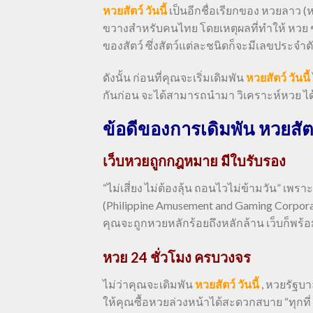
หวยสัตว์ วันนี้
เป็นอีกชื่อเรียกของ หวยลาว (ห
ขวางสำหรับคนไทย โดยเหตุผลที่ทำให้ หวย ชน
ของสัตว์ ซึ่งสัตว์แต่ละชนิดก็จะมีเลขประจำต
ดังนั้น ก่อนที่คุณจะเริ่มเดิมพัน
หวยสัตว์ วันนี้
กันก่อน จะได้สามารถนำมา วิเคราะห์หวย ไ
ข้อดีของการเดิมพัน หวยสัตว
เว็บหวยถูกกฎหมาย มีใบรับรอง
“ไม่เสี่ยง ไม่ต้องลุ้น ถอนไวไม่ข้ามวัน” 
(Philippine Amusement and Gaming Corporat
คุณจะถูกหวยหลักร้อยถึงหลักล้าน เว็บก็พร้อม
หวย 24 ชั่วโมง
ครบวงจร
ไม่ว่าคุณจะเดิมพัน
หวยสัตว์ วันนี้
, หวยรัฐบาล
ให้คุณซื้อหวยล่วงหน้าได้สะดวกสบาย “ทุกที่