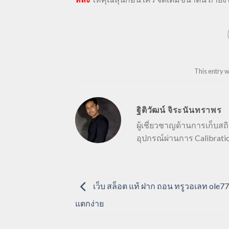
This entry 
ฐิติวัฒน์ จิระนันทราพร
ผู้เชี่ยวชาญด้านการเก็บส
อุปกรณ์ผ่านการ Calibrati
เว็บ สล็อต แท้ ฝาก ถอน ทรูวอเลท ole77
แตกง่าย