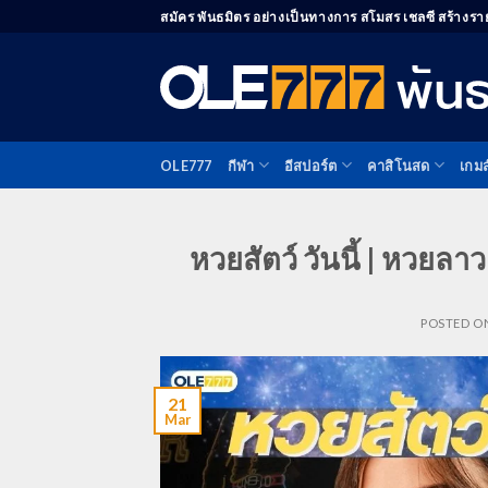
Skip
สมัคร พันธมิตร อย่างเป็นทางการ สโมสร เชลซี สร้างรายไ
to
content
OLE777
กีฬา
อีสปอร์ต
คาสิโนสด
เกมส
หวยสัตว์ วันนี้ | หวย
POSTED 
21
Mar