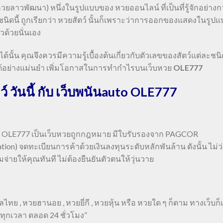
วยลาวพัฒนา) หนึ่งในรูปแบบของ หวยออนไลน์ ที่เป็นที่รู้จักอย่างก
ิดนี้ ถูกเรียกว่า หวยสัตว์ นั้นก็เพราะว่าการออกของแสดงในรูป
ัวด้วยนั่นเอง
ได้นั้น คุณจึงควรมีความรู้เบื้องต้นเกี่ยวกับตัวเลขของสัตว์แต่ละชน
ด้อย่างแม่นยำ เพิ่มโอกาสในการทำกำไรบนเว็บหวย
OLE777
์ วันนี้ กับ เว็บพนันauto OLE777
เพราะ OLE777 เป็นเว็บหวยถูกกฎหมาย มีใบรับรองจาก PAGCOR
ion) จดทะเบียนการค้าด้วยเงินลงทุนระดับหลักพันล้าน ดังนั้น ไม่ว
จ่ายให้คุณทันที ไม่ต้องยืนยันตัวตนให้วุ่นวาย
ไทย , หวยฮานอย , หวยยี่กี , หวยหุ้น หรือ หวยใด ๆ ก็ตาม ทางเว็บก็เ
 ทุกเวลา ตลอด 24 ชั่วโมง”