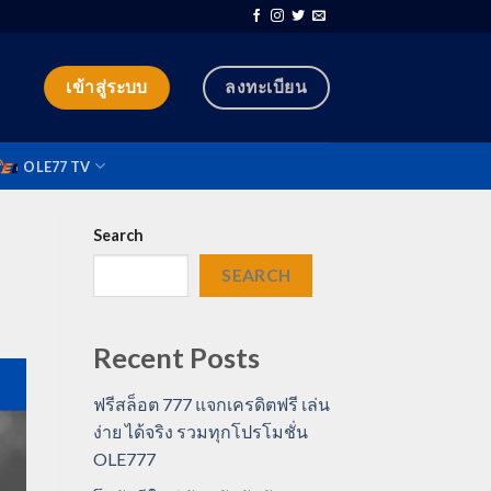
เข้าสู่ระบบ
ลงทะเบียน
OLE77 TV
Search
SEARCH
Recent Posts
ฟรีสล็อต 777 แจกเครดิตฟรี เล่น
ง่าย ได้จริง รวมทุกโปรโมชั่น
OLE777