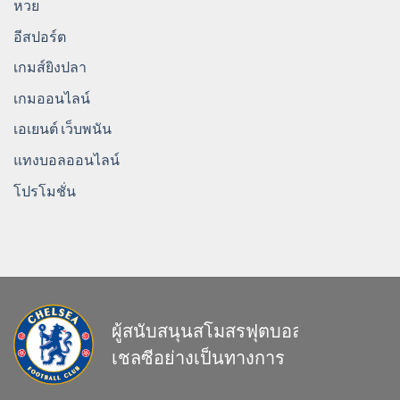
หวย
อีสปอร์ต
เกมส์ยิงปลา
เกมออนไลน์
เอเยนต์ เว็บพนัน
แทงบอลออนไลน์
โปรโมชั่น