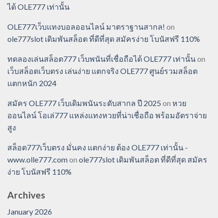
ได้ OLE777 เท่านั้น
OLE777เว็บแทงบอลออนไลน์ มาตราฐานสากล!
on
ole777slot เดิมพันสล็อต ที่ดีที่สุด สมัครง่าย โบนัสฟรี 110%
ทดลองเล่นสล็อต777 เว็บพนันที่เชื่อถือได้ OLE777 เท่านั้น
on
เว็บสล็อตเว็บตรง เล่นง่าย แตกจริง OLE777 ศูนย์รวมสล็อต
แตกหนัก 2024
สมัคร OLE777 เว็บเดิมพนันระดับสากล ปี 2025
on
หวย
ออนไลน์ โอเล่777 แหล่งแทงหวยที่น่าเชื่อถือ พร้อมอัตราจ่าย
สูง
สล็อต777เว็บตรง มั่นคง แตกง่าย ต้อง OLE777 เท่านั้น -
www.olle777.com
on
ole777slot เดิมพันสล็อต ที่ดีที่สุด สมัคร
ง่าย โบนัสฟรี 110%
Archives
January 2026