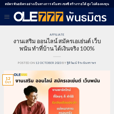
Skip
สมัคร พันธมิตร อย่างเป็นทางการ สโมสร เชลซี สร้างรายได้ สูง ไม่ต้องลงทุน
to
content
AFFILIATE
งานเสริม ออนไลน์ สมัครเอเย่นต์ เว็บ
พนัน ทำที่บ้าน ได้เงินจริง 100%
POSTED ON
12 OCTOBER 2023
BY
ฐิติวัฒน์ จิระนันทราพร
12
Oct