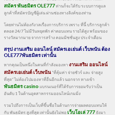
สมัคร พันธมิตร OLE777
ท่านก็จะได้รับ ระบบการดูแล
ลูกค้าที่สมัครบัญชีผู้เล่น ผ่านช่องทางลิงค์ของท่าน
โดยท่านไม่ต้องกังวลเรื่องการบริการ เพราะ ที่นี้ บริการลูกค้า
ตลอด 24/7 ไม่มีวันหยุดพัก ค่าตอบแทน รายได้สูง พร้อมของ
รางวัลมากมาย จากการสร้าง คอมมิชชั่นสูง ประจำเดือน
สรุป
งานเสริม ออนไลน์ สมัครเอเย่นต์ เว็บพนัน
ต้อง
OLE777
พันธมิตร เท่านั้น
งานเสริม ออนไลน์
หากคุณเป็นหนึ่งในคนที่กำลังมองหา
สมัครเอเย่นต์ เว็บพนัน
“ที่คุ้มค่า จ่ายชัวร์ และ จ่ายสูง
ที่สุด” ไม่ต้องไปมองหาที่อื่นอีกแล้ว นอกจาก ทางเข้า
พันธมิตร casino
แบรนเนอร์ที่ได้รับการยอมรับว่าเป็น
อันดับ 1 ในด้านอุตสาหกรรมออนไลน์เกมมิ่ง
รวมไปถึงการเป็นเว็บที่ขึ้นชื่อในด้านการจ่ายผลตอบแทนให้
เว็บโอเล่ 777
กับ พันธมิตร สูงที่สุด เท่านั้นยังไม่พอ
ยังมา