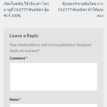
เปิดเว็บพนัน ใช้ เงิน เท่า ไหร่
หุ้นช่อง9 หวยหุ้นไทย จาก
มาดูที่ OLE777 พันธมิตร คุ้ม
OLE777 พันธมิตร ท้าให้คุณ
ชัวร์ 100%
ลอง
Leave a Reply
Your email address will not be published.
Required
fields are marked
*
Comment
*
Name
*