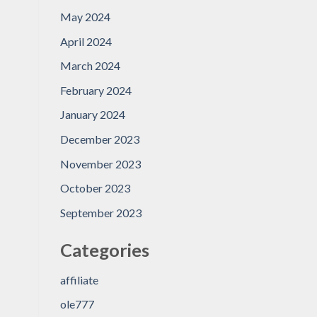
May 2024
April 2024
March 2024
February 2024
January 2024
December 2023
November 2023
October 2023
September 2023
Categories
affiliate
ole777