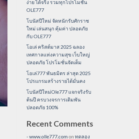
ง่าย ได้จริง รวมทุกโปรโมชั่น
OLE777
โบนัสปีใหม่ จัดหนักรับศักราช
ใหม่ เล่นสนุก คุ้มค่า ปลอดภัย
กับ OLE777
โอเล่ คริสต์มาส 2025 ฉลอง
เทศกาลแห่งความสุข เว็บใหญ่
ปลอดภัย โปรโมชั่นจัดเต็ม
โอเล่777 พันธมิตร ล่าสุด 2025
โปรแกรมสร้างรายได้มั่นคง
โบนัสปีใหม่Ole777 แจกจริงรับ
ต้นปี ครบวงจรการเดิมพัน
ปลอดภัย 100%
Recent Comments
- www.olle777.com
on
ทดลอง