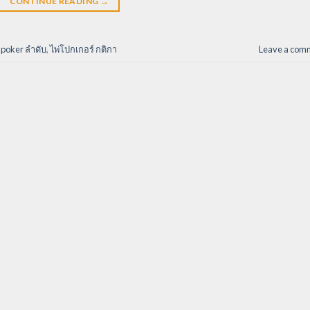
CONTINUE READING
→
่ poker ลําดับ
,
ไพ่โปกเกอร์ กติกา
Leave a com