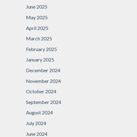
June 2025
May 2025
April 2025
March 2025
February 2025
January 2025
December 2024
November 2024
October 2024
September 2024
August 2024
July 2024
June 2024