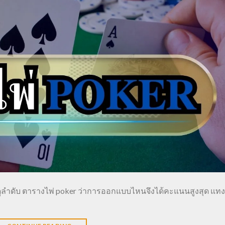
รดูลำดับ ตารางไพ่ poker ว่าการออกแบบไหนจึงได้คะแนนสูงสุด แทง