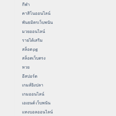
กีฬา
คาสิโนออนไลน์
พันธมิตรเว็บพนัน
มวยออนไลน์
รายได้เสริม
สล็อต pg
สล็อตเว็บตรง
หวย
อีสปอร์ต
เกมส์ยิงปลา
เกมออนไลน์
เอเยนต์ เว็บพนัน
แทงบอลออนไลน์