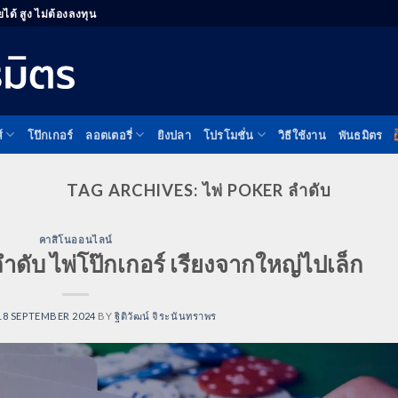
ด้ สูง ไม่ต้องลงทุน
์
โป๊กเกอร์
ลอตเตอรี่
ยิงปลา
โปรโมชั่น
วิธีใช้งาน
พันธมิตร
TAG ARCHIVES:
ไพ่ POKER ลําดับ
คาสิโนออนไลน์
ลำดับ ไพ่โป๊กเกอร์ เรียงจากใหญ่ไปเล็ก
18 SEPTEMBER 2024
BY
ฐิติวัฒน์ จิระนันทราพร