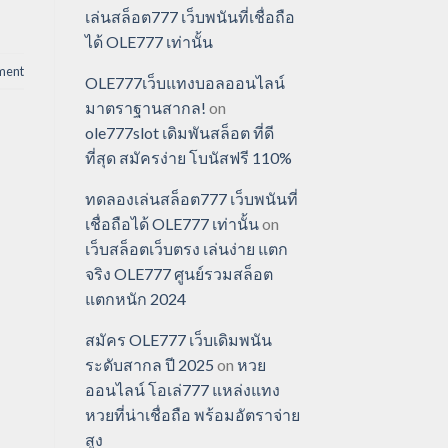
เล่นสล็อต777 เว็บพนันที่เชื่อถือ
ได้ OLE777 เท่านั้น
ment
OLE777เว็บแทงบอลออนไลน์
มาตราฐานสากล!
on
ole777slot เดิมพันสล็อต ที่ดี
ที่สุด สมัครง่าย โบนัสฟรี 110%
ทดลองเล่นสล็อต777 เว็บพนันที่
เชื่อถือได้ OLE777 เท่านั้น
on
เว็บสล็อตเว็บตรง เล่นง่าย แตก
จริง OLE777 ศูนย์รวมสล็อต
แตกหนัก 2024
สมัคร OLE777 เว็บเดิมพนัน
ระดับสากล ปี 2025
on
หวย
ออนไลน์ โอเล่777 แหล่งแทง
หวยที่น่าเชื่อถือ พร้อมอัตราจ่าย
สูง