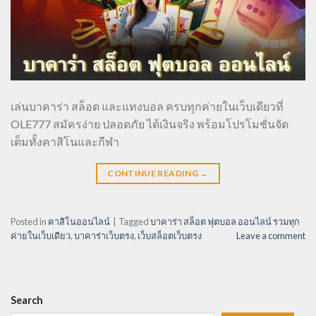
เล่นบาคาร่า สล็อต และแทงบอล ครบทุกค่ายในเว็บเดียวที่
OLE777 สมัครง่าย ปลอดภัย ได้เงินจริง พร้อมโปรโมชั่นจัด
เต็มทั้งคาสิโนและกีฬา
CONTINUE READING
→
Posted in
คาสิโนออนไลน์
|
Tagged
บาคาร่า สล็อต ฟุตบอล ออนไลน์ รวมทุก
ค่ายในเว็บเดียว
,
บาคาร่าเว็บตรง
,
เว็บสล็อตเว็บตรง
Leave a comment
Search