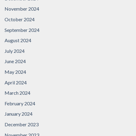
November 2024
October 2024
September 2024
August 2024
July 2024
June 2024
May 2024
April 2024
March 2024
February 2024
January 2024
December 2023
November 2023