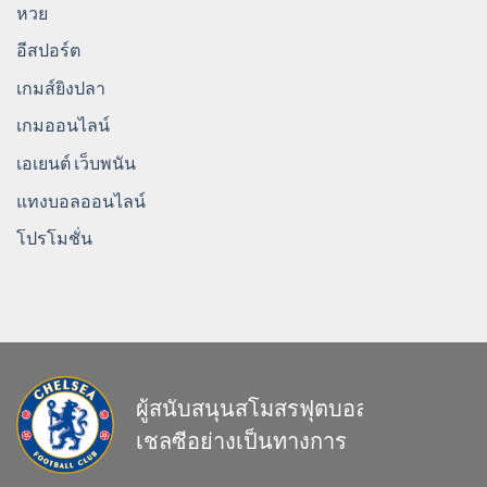
หวย
อีสปอร์ต
เกมส์ยิงปลา
เกมออนไลน์
เอเยนต์ เว็บพนัน
แทงบอลออนไลน์
โปรโมชั่น