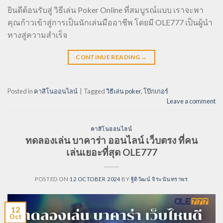
ยินดีต้อนรับสู่ วิธีเล่น Poker Online ที่สมบูรณ์แบบ เราจะพา
คุณก้าวเข้าสู่การเป็นนักเล่นมืออาชีพ โดยมี OLE777 เป็นผู้นำ
ทางสู่ความสำเร็จ
CONTINUE READING
→
Posted in
คาสิโนออนไลน์
|
Tagged
วิธีเล่น poker
,
โป๊กเกอร์
Leave a comment
คาสิโนออนไลน์
ทดลองเล่น บาคาร่า ออนไลน์ เว็บตรง ที่คน
เล่นเยอะที่สุด OLE777
POSTED ON
12 OCTOBER 2024
BY
ฐิติวัฒน์ จิระนันทราพร
12
Oct