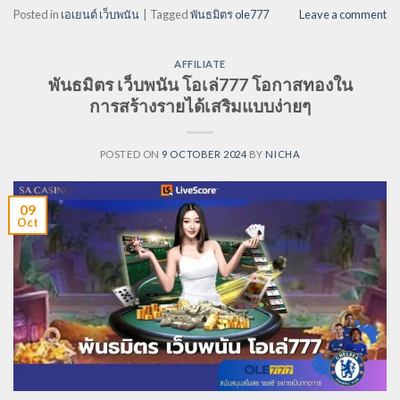
Posted in
เอเยนต์ เว็บพนัน
|
Tagged
พันธมิตร ole777
Leave a comment
AFFILIATE
พันธมิตร เว็บพนัน โอเล่777 โอกาสทองใน
การสร้างรายได้เสริมแบบง่ายๆ
POSTED ON
9 OCTOBER 2024
BY
NICHA
09
Oct