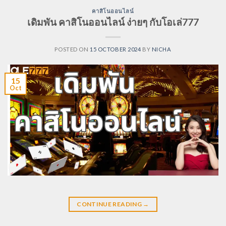
คาสิโนออนไลน์
เดิมพัน คาสิโนออนไลน์ ง่ายๆ กับโอเล่777
POSTED ON
15 OCTOBER 2024
BY
NICHA
15
Oct
CONTINUE READING
→