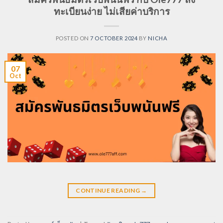
ทะเบียนง่าย ไม่เสียค่าบริการ
POSTED ON
7 OCTOBER 2024
BY
NICHA
07
Oct
CONTINUE READING
→