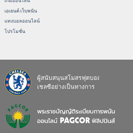
เกมออนไลน์
เอเยนต์ เว็บพนัน
แทงบอลออนไลน์
โปรโมชั่น