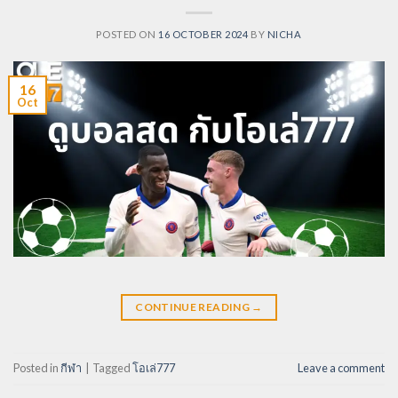
POSTED ON
16 OCTOBER 2024
BY
NICHA
16
Oct
CONTINUE READING
→
Posted in
กีฬา
|
Tagged
โอเล่777
Leave a comment