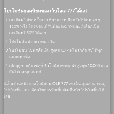
โปรโมชั่นยอดนิยมของ เว็บโอเล่ 777 ได้แก่
เครดิตฟรี ฝากครั้งแรก ที่สามารถเลือกรับไปแบบจุก ๆ
110% หรือ ใครชอบเทิร์นน้อยลงมาหน่อย ก็เลือกเป็น
เครดิตฟรี 50% ได้เลย
โปรโมชั่น ฝากแรกของวัน
โปรโมชั่น โบนัสคืนเงิน สูงสุด 0.77% ไม่จำกัด รับได้ทุก
แพลตฟอร์ม
เปิดฤดูกาลกับ เชลซี รับโบนัส เครดิตฟรี สูงสุด 10,000 บาท
กันไปเลยทุกแมตซ์
นี่เป็นส่วนหนึ่งของโบนัสบน
OLE 777
เท่านั้น คุณสามารถดู
โปรโมชั่น และ เงื่อนไขการรับเพิ่มเติมที่หน้า โปรโมชั่น ได้
เลย