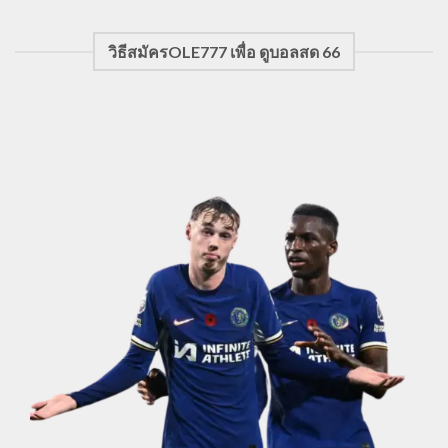
วิธีสมัครOLE777 เพื่อ ดูบอลสด 66