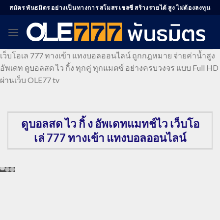
Skip
สมัคร พันธมิตร อย่างเป็นทางการ สโมสร เชลซี สร้างรายได้ สูง ไม่ต้องลงทุน
to
content
เว็บโอเล 777 ทางเข้า แทงบอลออนไลน์ ถูกกฎหมาย จ่ายค่าน้ำสูง
อัพเดท ดูบอลสด ไว กิ้ง ทุกคู่ ทุกแมตซ์ อย่างครบวงจร แบบ Full HD
ผ่านเว็บ OLE77 tv
ดูบอลสด ไว กิ้ ง อัพเดทแมทช์ไว เว็บโอ
เล่ 777 ทางเข้า แทงบอลออนไลน์