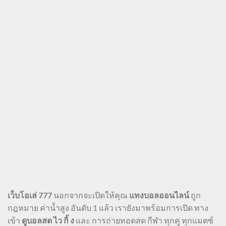
เว็บโอเล่ 777
นอกจากจะเปิดให้คุณ
แทงบอลออนไลน์
ถูก
กฎหมาย ค่าน้ำสูง อันดับ 1 แล้ว เรายังมาพร้อมการเปิด ทาง
เข้า
ดูบอลสด ไว กิ้ ง
และ การถ่ายทอดสด กีฬา ทุกคู่ ทุกแมตซ์